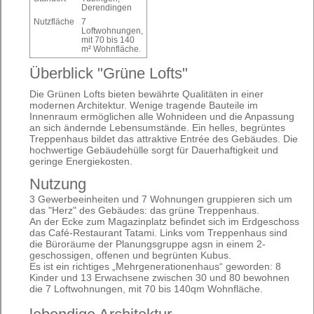
Derendingen
Nutzfläche
7
Loftwohnungen,
mit 70 bis 140
m² Wohnfläche.
Überblick "Grüne Lofts"
Die Grünen Lofts bieten bewährte Qualitäten in einer
modernen Architektur. Wenige tragende Bauteile im
Innenraum ermöglichen alle Wohnideen und die Anpassung
an sich ändernde Lebensumstände. Ein helles, begrüntes
Treppenhaus bildet das attraktive Entrée des Gebäudes. Die
hochwertige Gebäudehülle sorgt für Dauerhaftigkeit und
geringe Energiekosten.
Nutzung
3 Gewerbeeinheiten und 7 Wohnungen gruppieren sich um
das "Herz" des Gebäudes: das grüne Treppenhaus.
An der Ecke zum Magazinplatz befindet sich im Erdgeschoss
das Café-Restaurant Tatami. Links vom Treppenhaus sind
die Büroräume der Planungsgruppe agsn in einem 2-
geschossigen, offenen und begrünten Kubus.
Es ist ein richtiges „Mehrgenerationenhaus“ geworden: 8
Kinder und 13 Erwachsene zwischen 30 und 80 bewohnen
die 7 Loftwohnungen, mit 70 bis 140qm Wohnfläche.