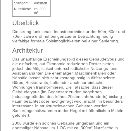
Standort
Albstadt
Nutzfläche
ca. 300
m²
Überblick
Die streng funktionale Industriearchitektur der 50er, 60er und
70er- Jahre eröffnet bei genauerer Betrachtung häufig
vielfältige formale Spielmöglichkeiten bei einer Sanierung.
Architektur
Das unauffällige Erscheinungsbild dieses Gebäudetypus und
die einfachen, auf Ökonomie reduzierten Raster bieten
jedoch die Möglichkeit unterschiedlichster Nutzungs- und
Ausbauvarianten.Die ehemaligen Maschinenhallen oder
Nähsäle lassen sich sehr kostengünstig in differenzierte
Büros, Restaurants, Lofts oder auch nur einfache
Wohnungen transformieren. Die Tatsache, dass dieser
Gebäudetypus (im Gegensatz zu den begehrten
Industiegebäuden des frühen 20sten Jahrhunderts) bislang
kaum beachtet oder nachgefragt wird, macht ihn besonders
interessant. In strukturschwachen Gebieten werden
Sanierungsmaßnahmen in der Regel mit öffentlichen Mitteln
gefördert.
2008 wurde ein solches Gebäude umgebaut und ein
ehemaliger Nähsaal im 1.OG mit ca. 300m² Nutzfläche in