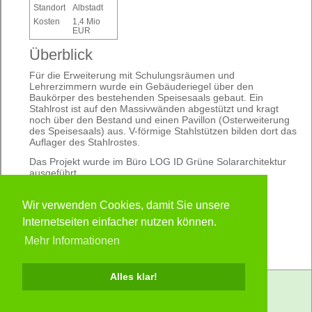
Standort
Albstadt
Kosten
1,4 Mio
EUR
Überblick
Für die Erweiterung mit Schulungsräumen und
Lehrerzimmern wurde ein Gebäuderiegel über den
Baukörper des bestehenden Speisesaals gebaut. Ein
Stahlrost ist auf den Massivwänden abgestützt und kragt
noch über den Bestand und einen Pavillon (Osterweiterung
des Speisesaals) aus. V-förmige Stahlstützen bilden dort das
Auflager des Stahlrostes.
Das Projekt wurde im Büro LOG ID Grüne Solararchitektur
ausgeführt.
Leistung:
Wir verwenden Cookies, damit Sie unsere
Architektur + Städtebau
Internetseiten einfacher nutzen können.
Mehr Informationen
Alles klar!
Impressum
Datenschutz
© 2026 planungsgruppe agsn